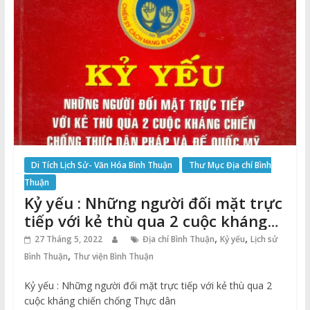
Di Tích Lịch Sử- Văn Hóa Bình Thuận
Thư Mục Địa chí Bình
Thuận
Kỷ yếu : Những người đối mặt trực
tiếp với kẻ thù qua 2 cuộc kháng
chiến chống Thực dân Pháp và Đế
,
,
27 Tháng 5, 2022
Địa chí Bình Thuận
Kỷ yếu
Lịch sử
quốc Mỹ ở thành phố Phan Thiết
,
Bình Thuận
Thư viện Bình Thuận
Kỷ yếu : Những người đối mặt trực tiếp với kẻ thù qua 2
cuộc kháng chiến chống Thực dân