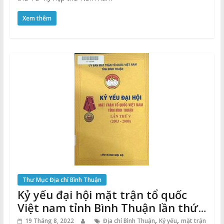
Xem thêm
Thư Mục Địa chí Bình Thuận
Kỷ yếu đại hội mặt trận tổ quốc
Việt nam tỉnh Bình Thuận lần thứ
V (2003-2008)
,
,
19 Tháng 8, 2022
Địa chí Bình Thuận
Kỷ yếu
mặt trận