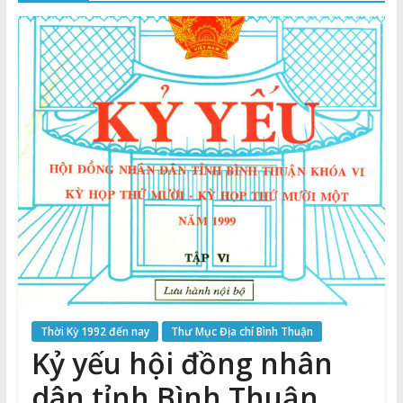
Thuận
Cổng
Vào
Tri
Thức
Thời Kỳ 1992 đến nay
Thư Mục Địa chí Bình Thuận
Kỷ yếu hội đồng nhân
dân tỉnh Bình Thuận