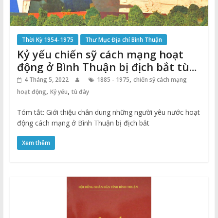
Thời Kỳ 1954-1975
Thư Mục Địa chí Bình Thuận
Kỷ yếu chiến sỹ cách mạng hoạt
động ở Bình Thuận bị địch bắt tù
đày (1885 – 1975)
,
4 Tháng 5, 2022
1885 - 1975
chiến sỹ cách mạng
,
,
hoạt động
Kỷ yếu
tù đày
Tóm tắt: Giới thiệu chân dung những người yêu nước hoạt
động cách mạng ở Bình Thuận bị địch bắt
Xem thêm