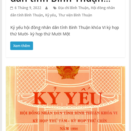
khóa VI kỳ họp thứ
,
6 Tháng 9, 2022
Địa chí Bình Thuận
Hội đồng nhân
,
,
dân tỉnh Bình Thuận
Kỷ yếu
Thư viện Bình Thuận
Mười – kỳ họp thứ Mười
Kỷ yếu hội đồng nhân dân tỉnh Bình Thuận khóa VI kỳ họp
Một năm 1999
thứ Mười- kỳ họp thứ Mười Một
Xem thêm