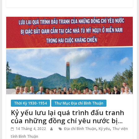
Thời Kỳ 1930-1954
Thư Mục Địa chí Bình Thuận
Kỷ yếu lưu lại quá trình đấu tranh
của những đồng chí yêu nước bị
giặc bắt giam cầm tại nhà tù Mỹ
,
,
14 Tháng 4, 2022
Địa chí Bình Thuận
Kỷ yếu
Thư viện
ngụy ở Miền Nam trong hai cuộc
tỉnh Bình Thuận