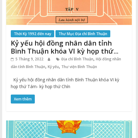
Thời Kỳ 1992 đến nay
Thư Mục Địa chí Bình Thuận
Kỷ yếu hội đồng nhân dân tỉnh
Bình Thuận khóa VI kỳ họp thứ
Tám- kỳ họp thứ Chín năm 1998
,
5 Tháng 9, 2022
Địa chí Bình Thuận
Hội đồng nhân
,
,
dân tỉnh Bình Thuận
Kỷ yếu
Thư viện Bình Thuận
Kỷ yếu hội đồng nhân dân tỉnh Bình Thuận khóa VI kỳ
họp thứ Tám- kỳ họp thứ Chín
Xem thêm