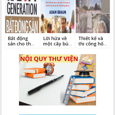
o
k
e
k
r
Bất động
Lời hứa về
Thiết kế và
sản cho thế
một cây bút
thi công hố
hệ tương lai
chì
móng sâu