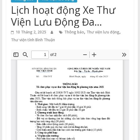
Thuận
Lịch hoạt động Xe Thư
Cổng
Viện Lưu Động Đa
Vào
Phương Tiện năm 2025
,
,
Tri
10 Tháng 2, 2025
Thông báo
Thư viện lưu động
Thức
Thư viện tỉnh Bình Thuận