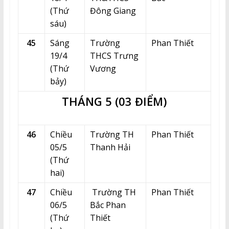
(Thứ
Đông Giang
sáu)
45
Sáng
Trường
Phan Thiết
19/4
THCS Trưng
(Thứ
Vương
bảy)
THÁNG 5 (03 ĐIỂM)
46
Chiều
Trường TH
Phan Thiết
05/5
Thanh Hải
(Thứ
hai)
47
Chiều
Trường TH
Phan Thiết
06/5
Bắc Phan
(Thứ
Thiết