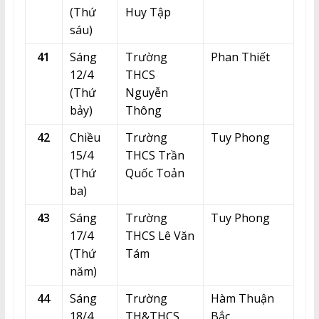
(Thứ
Huy Tập
sáu)
41
Sáng
Trường
Phan Thiết
12/4
THCS
(Thứ
Nguyễn
bảy)
Thông
42
Chiều
Trường
Tuy Phong
15/4
THCS Trần
(Thứ
Quốc Toản
ba)
43
Sáng
Trường
Tuy Phong
17/4
THCS Lê Văn
(Thứ
Tám
năm)
44
Sáng
Trường
Hàm Thuận
18/4
TH&THCS
Bắc