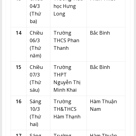
04/3
học Hưng
(Thứ
Long
ba)
14
Chiều
Trường
Bắc Bình
06/3
THCS Phan
(Thứ
Thanh
năm)
15
Chiều
Trường
Bắc Bình
07/3
THPT
(Thứ
Nguyễn Thị
sáu)
Minh Khai
16
Sáng
Trường
Hàm Thuận
10/3
TH&THCS
Nam
(Thứ
Hàm Thạnh
hai)
17
Sáng
Trường
Hàm Thuận