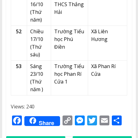
16/10
THCS Thắng
(Thứ
Hải
năm)
52
Chiều
Trường Tiểu
Xã Liên
17/10
học Phú
Hương
(Thứ
Điền
sáu)
53
Sáng
Trường Tiểu
Xã Phan Rí
23/10
học Phan Rí
Cửa
(Thứ
Cửa 1
năm )
Views: 240
F
C
M
T
E
S
Share
a
o
e
w
m
h