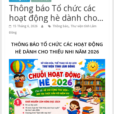
Thuận
Thông báo Tổ chức các
Cổng
hoạt động hè dành cho
Vào
thiếu nhi năm 2026
,
Tri
15 Tháng 6, 2026
Thông báo
Thư viện tỉnh Lâm
Thức
Đồng
THÔNG BÁO TỔ CHỨC CÁC HOẠT ĐỘNG
HÈ DÀNH CHO THIẾU NHI NĂM 2026