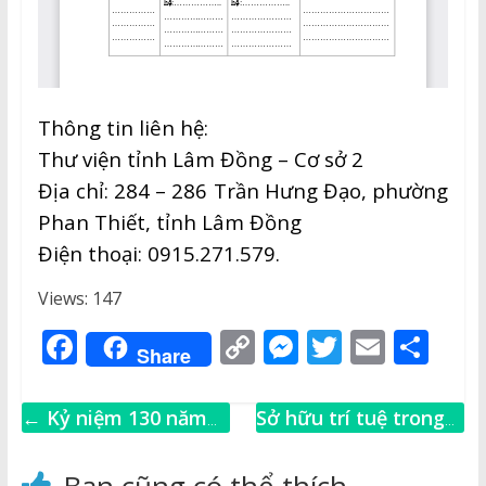
Thông tin liên hệ:
Thư viện tỉnh Lâm Đồng – Cơ sở 2
Địa chỉ: 284 – 286 Trần Hưng Đạo, phường
Phan Thiết, tỉnh Lâm Đồng
Điện thoại: 0915.271.579.
Views: 147
F
C
M
T
E
S
Share
a
o
e
w
m
h
c
p
ss
it
ai
ar
←
Kỷ niệm 130 năm
Sở hữu trí tuệ trong
e
y
e
te
l
e
Ngày sinh đồng chí
ngành thể thao
→
b
Li
n
r
Hồ Tùng Mậu
Bạn cũng có thể thích