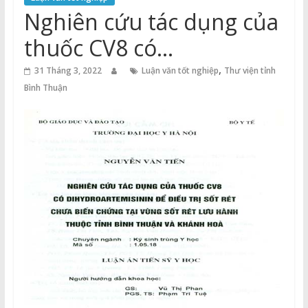
Thuận
Nghiên cứu tác dụng của
Cổng
thuốc CV8 có
Vào
HihydroArtmisinin để
,
Tri
31 Tháng 3, 2022
Luận văn tốt nghiệp
Thư viện tỉnh
Thức
Bình Thuận
điều trị sốt rét chưa biến
chứng tại vùng sốt rét
lưu hành thuộc tỉnh Bình
Thuận và Khánh Hòa.