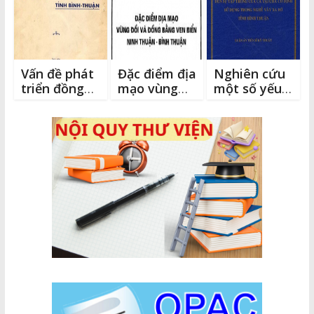
Vấn đề phát
Đặc điểm địa
Nghiên cứu
triển đồng
mạo vùng
một số yếu
bào thiểu số
đồi và đồng
tố ảnh
Tỉnh Bình
bằng ven
hưởng đến
Thuận
biển Ninh
sự tập trung
Thuận và
của cá tại
Bình Thuận
chà cố định
sử dụng
trong nghề
vây xa bờ
Tỉnh Bình
Thuận