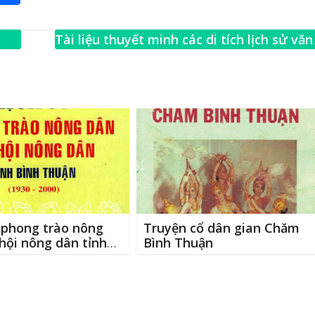
m
h
ai
ar
Tài liệu thuyết minh các di tích lịch sử văn
e
hóa điểm du lịch ở Bình Thuận
→
 phong trào nông
Truyện cổ dân gian Chăm
hội nông dân tỉnh
Bình Thuận
uận (1930-2000)