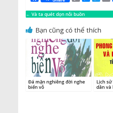
a
o
e
w
c
p
ss
it
←
Và ta quét dọn nỗi buồn
e
y
e
te
l
b
Li
n
r
Bạn cũng có thể thích
o
n
g
o
k
e
k
r
Đá mặn nghiêng đời nghe
Lịch sử
biển vỗ
dân và 
Bình Th