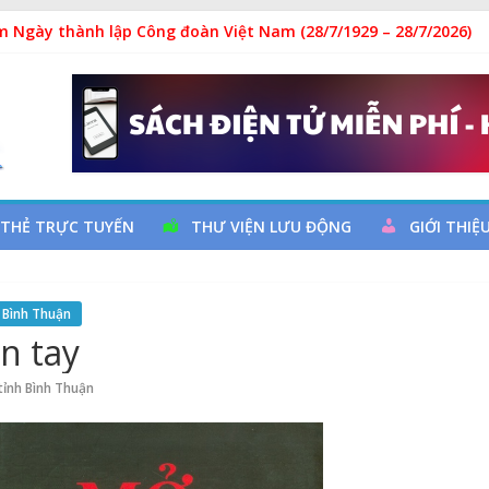
a đọc qua chương trình giao lưu và trao tặng sách cho thiếu nh
m Ngày thành lập Công đoàn Việt Nam (28/7/1929 – 28/7/2026)
uy cơ đột quỵ não và dự phòng
hả
 THẺ TRỰC TUYẾN
THƯ VIỆN LƯU ĐỘNG
GIỚI THIỆ
 Bình Thuận
n tay
tỉnh Bình Thuận