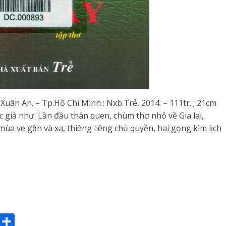
Xuân An. – Tp.Hồ Chí Minh : Nxb.Trẻ, 2014. – 111tr. ; 21cm
ác giả như: Lần đầu thân quen, chùm thơ nhỏ về Gia lai,
mùa ve gần và xa, thiêng liêng chủ quyền, hai gọng kìm lịch
E
S