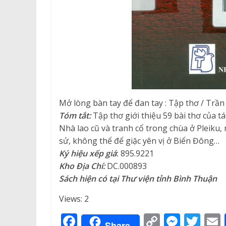
Mở lòng bàn tay để đan tay : Tập thơ / Trần 
Tóm tắt:
Tập thơ giới thiệu 59 bài thơ của t
Nhà lao cũ và tranh cổ trong chùa ở Pleiku, 
sử, không thể để giặc yên vị ở Biển Đông…
Ký hiệu xếp giá
:
895.9221
Kho Địa Chí
:
DC.000893
Sách hiện có tại Thư viện tỉnh Bình Thuận
Views: 2
F
C
M
T
Share