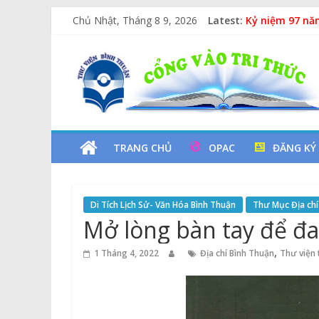
Lan tỏa văn hó
Skip
Chủ Nhật, Tháng 8 9, 2026
Latest:
Kỷ niệm 97 nă
to
Xe Lu Và Xe Ca
content
Thư
Các yếu tố ng
Vịt Con Cẩu T
Viện
Tỉnh
TRANG CHỦ
OPAC
ĐĂNG KÝ
Bình
Di Tích Lịch Sử- Văn Hóa Bình Thuận
Thư Mục Địa chí
Thuận
Mở lòng bàn tay để đa
Cổng
,
1 Tháng 4, 2022
Địa chí Bình Thuận
Thư viện 
Vào
Tri
Thức