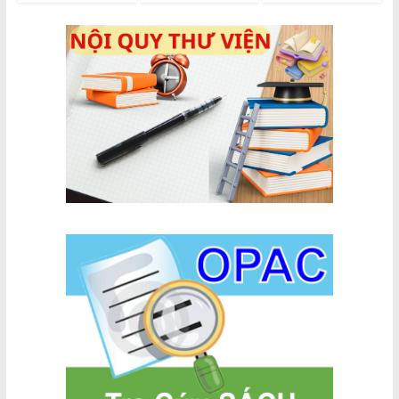
2,91%
Việt Nam –
Vẫn lớn
UAE tăng
nhưng
trưởng
không mạnh
mạnh hai
tháng đầu
năm