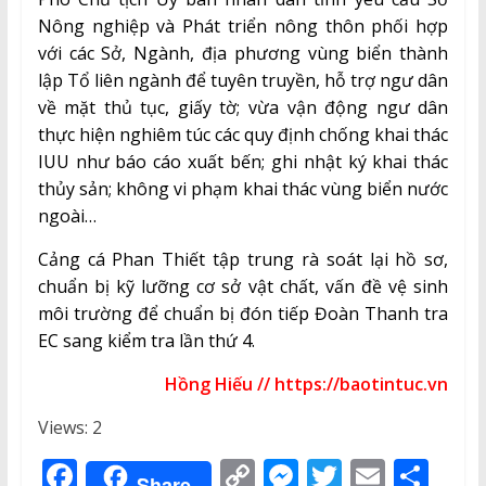
Nông nghiệp và Phát triển nông thôn phối hợp
với các Sở, Ngành, địa phương vùng biển thành
lập Tổ liên ngành để tuyên truyền, hỗ trợ ngư dân
về mặt thủ tục, giấy tờ; vừa vận động ngư dân
thực hiện nghiêm túc các quy định chống khai thác
IUU như báo cáo xuất bến; ghi nhật ký khai thác
thủy sản; không vi phạm khai thác vùng biển nước
ngoài…
Cảng cá Phan Thiết tập trung rà soát lại hồ sơ,
chuẩn bị kỹ lưỡng cơ sở vật chất, vấn đề vệ sinh
môi trường để chuẩn bị đón tiếp Đoàn Thanh tra
EC sang kiểm tra lần thứ 4.
Hồng Hiếu // https://baotintuc.vn
Views: 2
F
C
M
T
E
S
Share