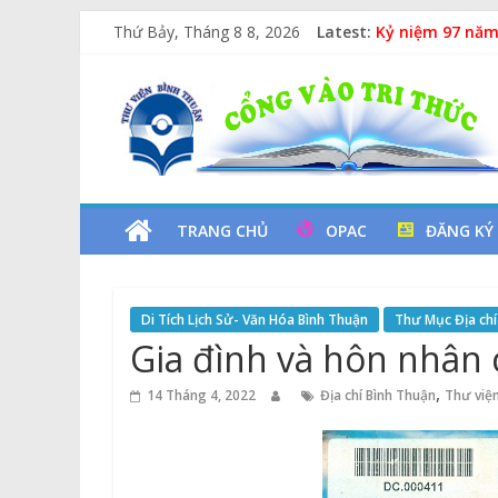
Skip
Thứ Bảy, Tháng 8 8, 2026
Latest:
Kỷ niệm 97 năm
to
Xe Lu Và Xe Ca
content
Thư
Các yếu tố ngu
Vịt Con Cẩu Th
Lan tỏa văn hóa
Viện
Tỉnh
TRANG CHỦ
OPAC
ĐĂNG KÝ
Bình
Di Tích Lịch Sử- Văn Hóa Bình Thuận
Thư Mục Địa chí
Thuận
Gia đình và hôn nhân
Cổng
,
14 Tháng 4, 2022
Địa chí Bình Thuận
Thư viện
Vào
Tri
Thức