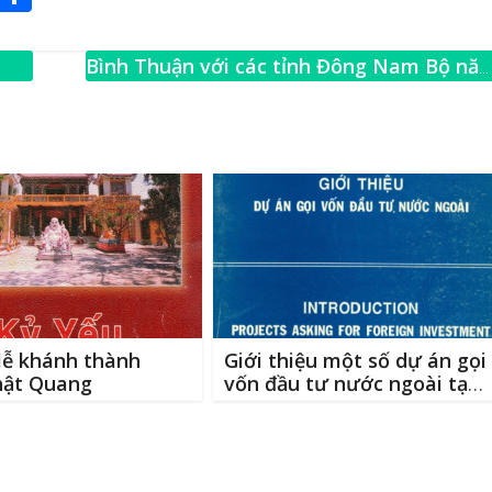
m
h
ai
ar
Bình Thuận với các tỉnh Đông Nam Bộ nă
e
2011-2013
→
lễ khánh thành
Giới thiệu một số dự án gọi
hật Quang
vốn đầu tư nước ngoài tại
tỉnh Bình Thuận Việt Nam