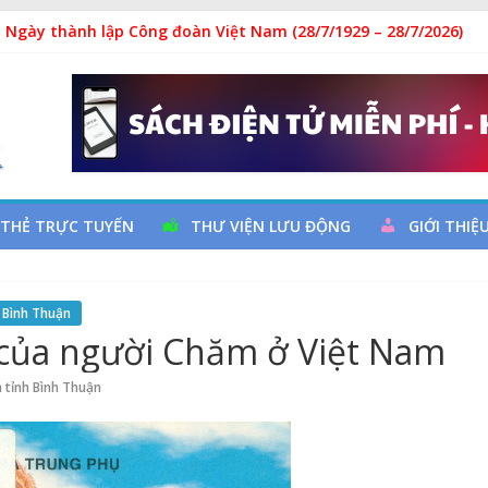
 Ngày thành lập Công đoàn Việt Nam (28/7/1929 – 28/7/2026)
y cơ đột quỵ não và dự phòng
ả
 đọc qua chương trình giao lưu và trao tặng sách cho thiếu nhi
 THẺ TRỰC TUYẾN
THƯ VIỆN LƯU ĐỘNG
GIỚI THIỆ
 Bình Thuận
 của người Chăm ở Việt Nam
 tỉnh Bình Thuận