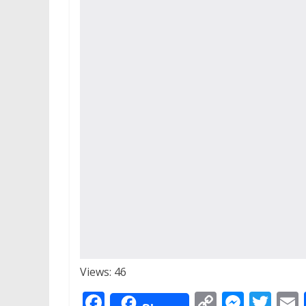
Views: 46
F
C
M
T