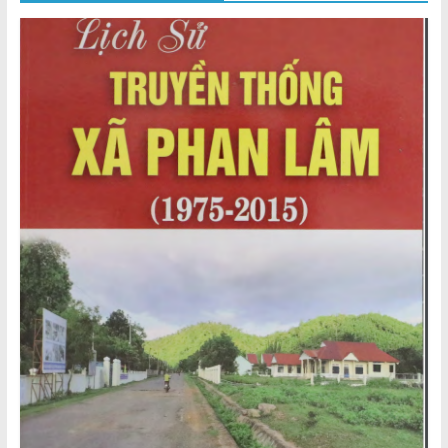
Thuận
Cổng
Vào
Tri
Thức