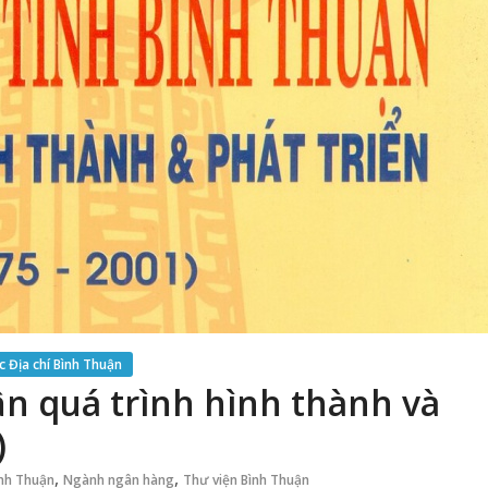
 Địa chí Bình Thuận
n quá trình hình thành và
)
,
,
ình Thuận
Ngành ngân hàng
Thư viện Bình Thuận