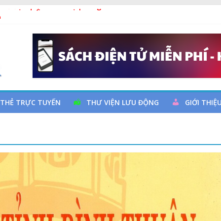
y cơ đột quỵ não và dự phòng
ả
 đọc qua chương trình giao lưu và trao tặng sách cho thiếu nhi
 Ngày thành lập Công đoàn Việt Nam (28/7/1929 – 28/7/2026)
 THẺ TRỰC TUYẾN
THƯ VIỆN LƯU ĐỘNG
GIỚI THIỆ