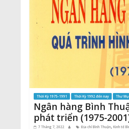
Thời Kỳ 1975-1991
Thời Kỳ 1992 đến nay
Thư Mục
Ngân hàng Bình Thuậ
phát triển (1975-2001
,
7 Tháng 7, 2022
Địa chí Bình Thuận
Kinh tế B