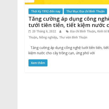
Thời Kỳ 1992 đến nay
Thư Mục Địa chí Bình Thuận
Tăng cường áp dụng công ngh
tưới tiên tiến, tiết kiệm nước 
cây trồng cạn, ứng phó với hạ
,
20 Tháng 6, 2022
Địa chí Bình Thuận
Kinh tế 
hán trên địa bàn tỉnh Bình Th
,
,
Thuận
Nông nghiệp
Thư viện Bình Thuận
Tăng cường áp dụng công nghệ tưới tiên tiến, tiết
kiệm nước cho cây trồng cạn, ứng phó với
Xem thêm