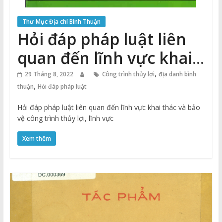
Thư Mục Địa chí Bình Thuận
Hỏi đáp pháp luật liên
quan đến lĩnh vực khai
thác và bảo vệ công
,
29 Tháng 8, 2022
Công trình thủy lợi
địa danh bình
,
thuận
Hỏi đáp pháp luật
trình thủy lợi, lĩnh vực
Hỏi đáp pháp luật liên quan đến lĩnh vực khai thác và bảo
phòng, chống lụt, bão
vệ công trình thủy lợi, lĩnh vực
Xem thêm