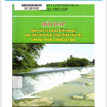
Thuận
Cổng
Vào
Tri
Thức