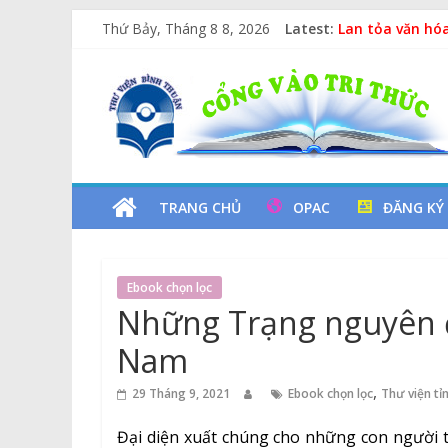
Vịt Con Cẩu Th
Skip
Thứ Bảy, Tháng 8 8, 2026
Latest:
Lan tỏa văn hóa
to
Kỷ niệm 97 năm
content
Thư
Xe Lu Và Xe Ca
Các yếu tố ngu
Viện
Tỉnh
TRANG CHỦ
OPAC
ĐĂNG KÝ
Bình
Ebook chọn lọc
Thuận
Những Trạng nguyên đặ
Nam
Cổng
Vào
,
29 Tháng 9, 2021
Ebook chọn lọc
Thư viện tỉ
Tri
Thức
Đại diện xuất chúng cho những con người tà