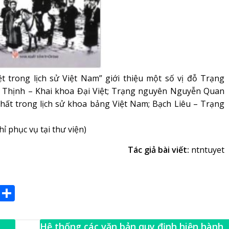
 trong lịch sử Việt Nam” giới thiệu một số vị đỗ Trạng
n Thịnh – Khai khoa Đại Việt; Trạng nguyên Nguyễn Quan
ất trong lịch sử khoa bảng Việt Nam; Bạch Liêu – Trạng
chỉ phục vụ tại thư viện)
Tác giả bài viết:
ntntuyet
E
S
m
h
ai
ar
Hệ thống các văn bản quy định hiện hành