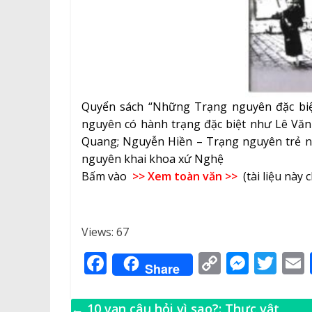
Quyển sách “Những Trạng nguyên đặc biệt
nguyên có hành trạng đặc biệt như Lê Vă
Quang; Nguyễn Hiền – Trạng nguyên trẻ nh
nguyên khai khoa xứ Nghệ
Bấm vào
>> Xem toàn văn >>
(tài liệu này 
Views: 67
F
C
M
T
Share
a
o
e
w
c
p
ss
it
←
10 vạn câu hỏi vì sao?: Thực vật