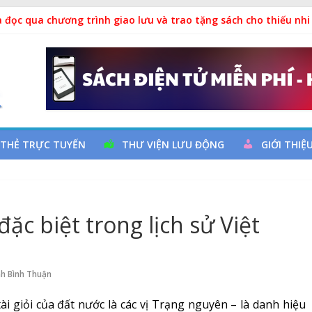
ả
 đọc qua chương trình giao lưu và trao tặng sách cho thiếu nhi
 Ngày thành lập Công đoàn Việt Nam (28/7/1929 – 28/7/2026)
y cơ đột quỵ não và dự phòng
 THẺ TRỰC TUYẾN
THƯ VIỆN LƯU ĐỘNG
GIỚI THIỆ
c biệt trong lịch sử Việt
nh Bình Thuận
i giỏi của đất nước là các vị Trạng nguyên – là danh hiệu