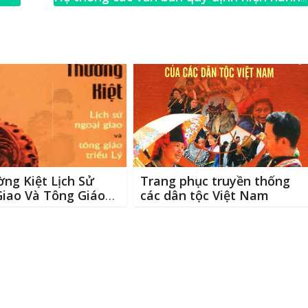
e
về bình đẳng giới và phòng, chống bạo lực
gia đình
→
ng Kiệt Lịch Sử
Trang phục truyền thống
Giao Và Tông Giáo
các dân tộc Việt Nam
ý