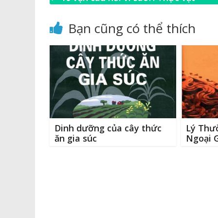
e
y
e
te
l
b
Li
n
r
Bạn cũng có thể thích
o
n
g
o
k
e
k
r
Dinh dưỡng của cây thức
Lý Thườ
ăn gia súc
Ngoại 
Triều L