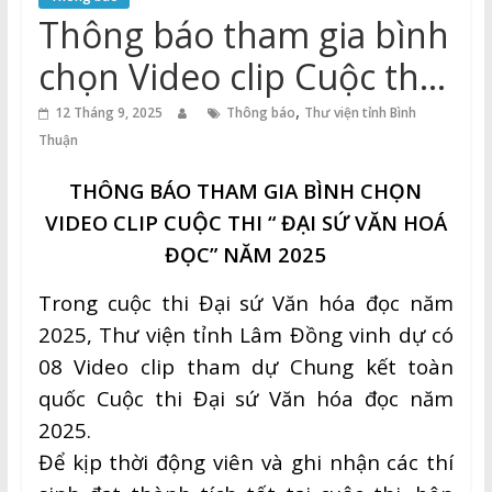
Thuận
Thông báo tham gia bình
Cổng
chọn Video clip Cuộc thi “
Vào
Đại sứ văn hoá đọc” năm
,
Tri
12 Tháng 9, 2025
Thông báo
Thư viện tỉnh Bình
Thức
Thuận
2025
THÔNG BÁO THAM GIA BÌNH CHỌN
VIDEO CLIP CUỘC THI “ ĐẠI SỨ VĂN HOÁ
ĐỌC” NĂM 2025
Trong cuộc thi Đại sứ Văn hóa đọc năm
2025, Thư viện tỉnh Lâm Đồng vinh dự có
08 Video clip tham dự Chung kết toàn
quốc Cuộc thi Đại sứ Văn hóa đọc năm
2025.
Để kịp thời động viên và ghi nhận các thí