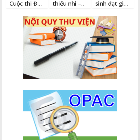
Cuộc thi Đại
thiếu nhi –
sinh đạt giải
sứ Văn hóa
Hè năm
Hội thi thiếu
đọc tỉnh
2024
nhi kể
Lâm Đồng
chuyện theo
năm 2026
sách bằng
Video clip –
Hè năm
2021