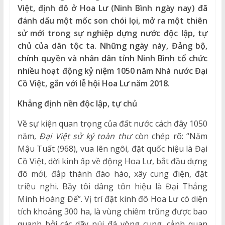
Việt, định đô ở Hoa Lư (Ninh Bình ngày nay) đã
đánh dấu một mốc son chói lọi, mở ra một thiên
sử mới trong sự nghiệp dựng nước độc lập, tự
chủ của dân tộc ta. Những ngày này, Đảng bộ,
chính quyền và nhân dân tỉnh Ninh Bình tổ chức
nhiều hoạt động kỷ niệm 1050 năm Nhà nước Đại
Cồ Việt, gắn với lễ hội Hoa Lư năm 2018.
Khẳng định nền độc lập, tự chủ
Về sự kiện quan trọng của đất nước cách đây 1050
năm,
Đại Việt sử ký toàn thư
còn chép rõ: “Năm
Mậu Tuất (968), vua lên ngôi, đặt quốc hiệu là Đại
Cồ Việt, dời kinh ấp về động Hoa Lư, bắt đầu dựng
đô mới, đắp thành đào hào, xây cung điện, đặt
triều nghi. Bầy tôi dâng tôn hiệu là Đại Thắng
Minh Hoàng Đế”. Vị trí đặt kinh đô Hoa Lư có diện
tích khoảng 300 ha, là vùng chiêm trũng được bao
quanh bởi các dãy núi đá vòng cung, cảnh quan