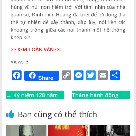
hùng vĩ, núi non hiểm trở. Với tầm nhìn của nhà
quân sự, Đinh Tiên Hoàng đã triệt để lợi dụng địa
thế tự nhiên để xây thành, đắp lũy, nối liền các
khoảng trống giữa các núi thành một hệ thống
khép kín.
>> XEM TOÀN VĂN <<
Views: 3
F
C
M
T
E
S
Share
a
o
e
w
m
h
c
p
ss
it
ai
ar
←
Kỷ niệm 128 năm
Tháng hành động
e
y
e
te
l
e
Ngày sinh Chủ Tịch
Quốc gia về phòng,
b
Li
n
r
Hồ Chí Minh
chống bạo lực gia
Bạn cũng có thể thích
(19/5/1890-19/5/2018)
đình
→
o
n
g
o
k
e