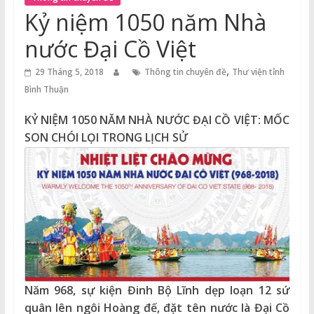
Thuận
Kỷ niệm 1050 năm Nhà
Cổng
nước Đại Cồ Việt
Vào
,
Tri
29 Tháng 5, 2018
Thông tin chuyên đề
Thư viện tỉnh
Thức
Bình Thuận
KỶ NIỆM 1050 NĂM NHÀ NƯỚC ĐẠI CỒ VIỆT: MỐC
SON CHÓI LỌI TRONG LỊCH SỬ
Năm 968, sự kiện Đinh Bộ Lĩnh dẹp loạn 12 sứ
quân lên ngôi Hoàng đế, đặt tên nước là Đại Cồ