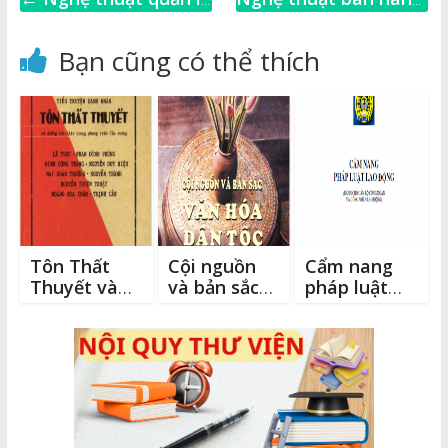
e
y
e
te
l
e
khách hàng
cá nhân
→
b
Li
n
r
Bạn cũng có thể thích
o
n
g
o
k
e
k
r
Tôn Thất
Cội nguồn
Cẩm nang
Thuyết và
và bản sắc
pháp luật
những văn
văn hóa dân
lao động
thân trong
tộc Việt
phong trào
Nam
Cần Vương