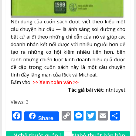
Nội dung của cuốn sách được viết theo kiểu một
câu chuyện hư cấu — là ánh sáng soi đường cho
bất cứ ai đi theo những chỉ dẫn của nó và giúp các
doanh nhân kết nối được với nhiểu người hơn để
tạo ra những cơ hội kiếm nhiều tiền hơn, bên
cạnh những chiến lược kinh doanh hiệu quả được
đề cập trong cuốn sách này là một câu chuyện
tình đầy lãng mạn của Rick và Micheal…
Bấm vào
>> Xem toàn văn >>
Tác giả bài viết:
ntntuyet
Views: 3
F
C
M
T
E
S
Share
a
o
e
w
m
h
c
p
ss
it
ai
ar
←
Nghệ thuật quản lý
Nghệ thuật bán hàng