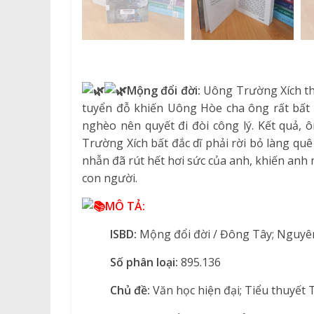
Mộng đổi đời:
Uông Trường Xích th
tuyển đỗ khiến Uông Hòe cha ông rất bất
nghèo nên quyết đi đòi công lý. Kết quả, 
Trường Xích bất đắc dĩ phải rời bỏ làng qu
nhẫn đã rút hết hơi sức của anh, khiến anh 
con người.
MÔ TẢ:
ISBD:
Mộng đổi đời / Đông Tây; Nguyên T
Số phân loại:
895.136
Chủ đề:
Văn học hiện đại; Tiểu thuyết