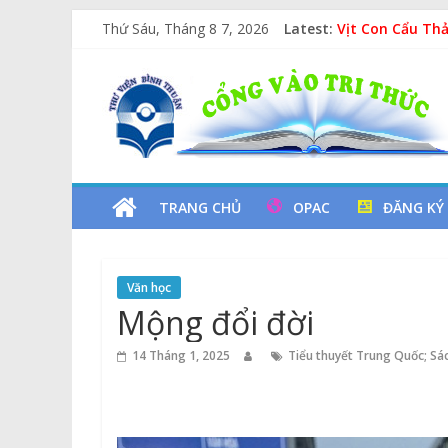
Skip
Thứ Sáu, Tháng 8 7, 2026
Latest:
Vịt Con Cẩu Th
to
Lan tỏa văn hóa
content
Thư
Kỷ niệm 97 năm
Xe Lu Và Xe Ca
Các yếu tố ngu
Viện
Tỉnh
TRANG CHỦ
OPAC
ĐĂNG KÝ
Bình
Văn học
Thuận
Mộng đổi đời
Cổng
14 Tháng 1, 2025
Tiểu thuyết Trung Quốc; Sác
Vào
Tri
Thức