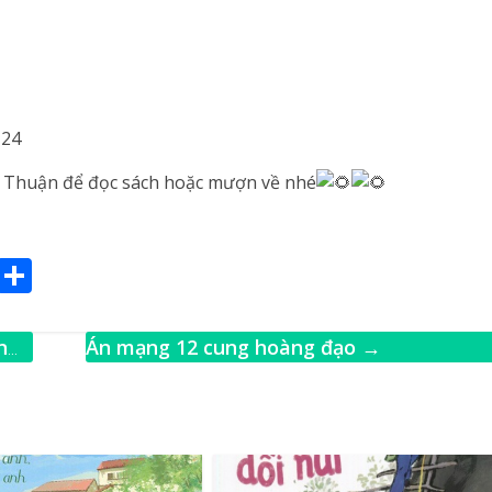
124
h Thuận để đọc sách hoặc mượn về nhé
E
S
m
h
ai
ar
n
Án mạng 12 cung hoàng đạo
→
e