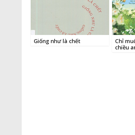
k
r
Giống như là chết
Chỉ mu
chiều a