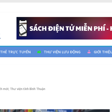
ả
 đọc qua chương trình giao lưu và trao tặng sách cho thiếu nhi
 Ngày thành lập Công đoàn Việt Nam (28/7/1929 – 28/7/2026)
y cơ đột quỵ não và dự phòng
 THẺ TRỰC TUYẾN
THƯ VIỆN LƯU ĐỘNG
GIỚI THIỆ
h mới; Thư viện tỉnh Bình Thuận