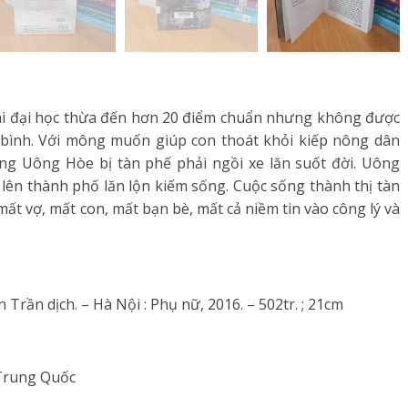
i đại học thừa đến hơn 20 điểm chuẩn nhưng không được
 bình. Với mông muốn giúp con thoát khỏi kiếp nông dân
ông Uông Hòe bị tàn phế phải ngồi xe lăn suốt đời. Uông
ê lên thành phố lăn lộn kiếm sống. Cuộc sống thành thị tàn
mất vợ, mất con, mất bạn bè, mất cả niềm tin vào công lý và
rần dịch. – Hà Nội : Phụ nữ, 2016. – 502tr. ; 21cm
 Trung Quốc