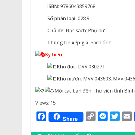
ISBN:
9786043859768
Số phân loại:
028.9
Chủ đề:
Đọc sách; Phụ nữ
Thông tin xếp giá:
Sách tỉnh
Ký hiệu:
Kho đọc:
DVV.030271
Kho mượn:
MVV.043603; MVV.043
Mời các bạn đến Thư viện tỉnh Bìn
Views: 15
F
C
M
T
Share
a
o
e
w