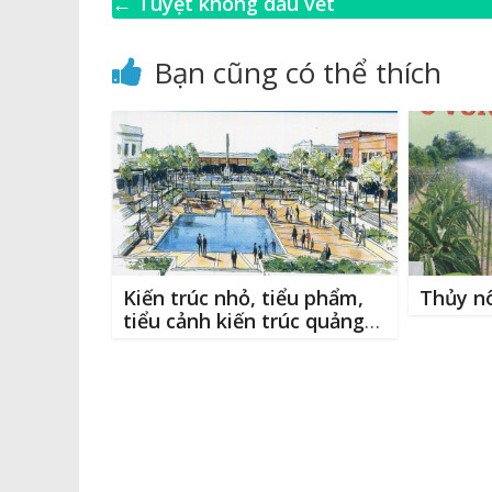
c
p
ss
it
←
Tuyệt không dấu vết
e
y
e
te
l
b
Li
n
r
Bạn cũng có thể thích
o
n
g
o
k
e
k
r
Kiến trúc nhỏ, tiểu phẩm,
Thủy n
tiểu cảnh kiến trúc quảng
trường thành phố