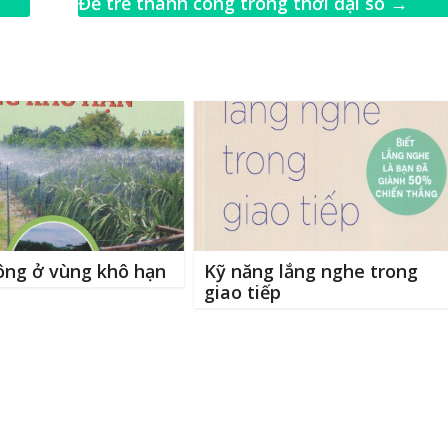
ai
ar
Để trẻ thành công trong thời đại số
→
e
ông ở vùng khô hạn
Kỹ năng lắng nghe trong
giao tiếp