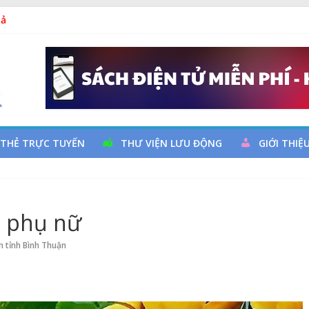
uy cơ đột quỵ não và dự phòng
hả
a đọc qua chương trình giao lưu và trao tặng sách cho thiếu nh
m Ngày thành lập Công đoàn Việt Nam (28/7/1929 – 28/7/2026)
 THẺ TRỰC TUYẾN
THƯ VIỆN LƯU ĐỘNG
GIỚI THIỆ
n phụ nữ
n tỉnh Bình Thuận