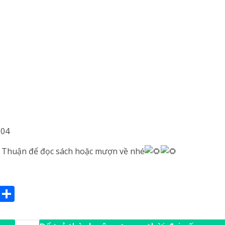
604
h Thuận để đọc sách hoặc mượn về nhé
E
S
m
h