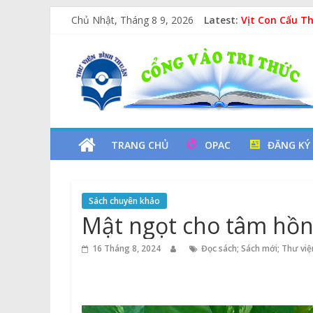
Skip
Các yếu tố ng
Chủ Nhật, Tháng 8 9, 2026
Latest:
to
Vịt Con Cẩu T
Lan tỏa văn hó
content
Thư
Kỷ niệm 97 nă
Xe Lu Và Xe Ca
Viện
Tỉnh
TRANG CHỦ
OPAC
ĐĂNG KÝ
Bình
Sách chuyên khảo
Thuận
Mật ngọt cho tâm hồ
Cổng
16 Tháng 8, 2024
Đọc sách; Sách mới; Thư việ
Vào
Tri
Thức