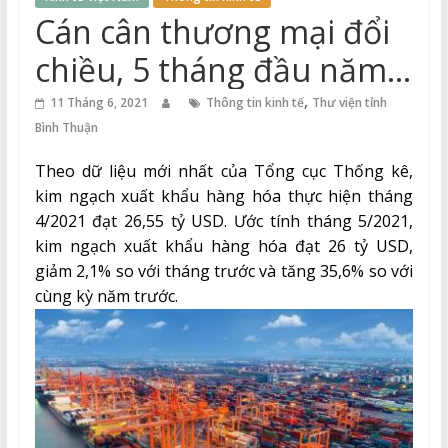
Thuận
Cán cân thương mại đổi
Cổng
chiều, 5 tháng đầu năm
Vào
nhập siêu 369 triệu USD
,
Tri
11 Tháng 6, 2021
Thông tin kinh tế
Thư viện tỉnh
Thức
Bình Thuận
Theo dữ liệu mới nhất của Tổng cục Thống kê,
kim ngạch xuất khẩu hàng hóa thực hiện tháng
4/2021 đạt 26,55 tỷ USD. Ước tính tháng 5/2021,
kim ngạch xuất khẩu hàng hóa đạt 26 tỷ USD,
giảm 2,1% so với tháng trước và tăng 35,6% so với
cùng kỳ năm trước.