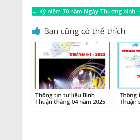
a
o
e
w
c
p
ss
it
←
Kỷ niệm 70 năm Ngày Thương binh –
e
y
e
te
l
Liệt sĩ (27/7/1947 – 27/7/2017)
b
Li
n
r
Bạn cũng có thể thích
o
n
g
o
k
e
k
r
Thông tin tư liệu Bình
Thông t
Thuận tháng 04 năm 2025
Thuận 