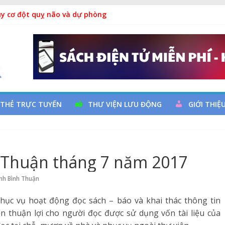
uy cơ đột quỵ não và dự phòng
hả
a đọc qua chương trình giao lưu và trao tặng sách cho thiếu nh
m Ngày thành lập Công đoàn Việt Nam (28/7/1929 – 28/7/2026)
h: “Uống nước nhớ nguồn”
 THẺ TRỰC TUYẾN
THƯ VIỆN LƯU ĐỘNG
GIỚI THIỆ
h Thuận tháng 7 năm 2017
ỉnh Bình Thuận
phục vụ hoạt động đọc sách – báo và khai thác thông tin
n thuận lợi cho người đọc được sử dụng vốn tài liệu của