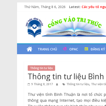
Skip
Thứ Năm, Tháng 8 6, 2026
Latest:
Các yếu tố ng
to
Vịt Con Cẩu T
content
Thư
Lan tỏa văn hó
Kỷ niệm 97 nă
Chuyên đề sác
Viện
Tỉnh
TRANG CHỦ
OPAC
ĐĂNG KÝ
Bình
Thông tin tư liệu
Thuận
Thông tin tư liệu Bìn
Cổng
,
9 Tháng 8, 2017
Thông tin tư liệu
Thư viện t
Vào
Thư viện tỉnh Bình Thuận là nơi tổ chức 
Tri
thông qua mạng Internet, tạo mọi điều kiệ
Thức