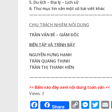
5. Du lịch – Địa lý – Lịch sử
6. Thư mục
tin vắn
một số bài viết khác
———————————————————
CHỊU TRÁCH NHIỆM NỘI DUNG
TRẦN VĂN BÉ – GIÁM ĐỐC
BIÊN TẬP VÀ TRÌNH BÀY
NGUYỄN HƯNG HẠNH
TRẦN QUANG THỊNH
TRẦN THỊ THANH HIỀN
———————————————————
>> Bấm vào đây xem nội dung toàn văn <<
Views: 3
F
C
M
T
Share