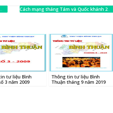
m
h
ai
ar
Cách mạng tháng Tám và Quốc khánh 2
e
tháng 9
→
in tư liệu Bình
Thông tin tư liệu Bình
số 3 năm 2009
Thuận tháng 9 năm 2019