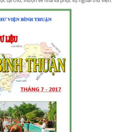
ọc tại chỗ, mượn về nhà và phục vụ ngoài thư viện.