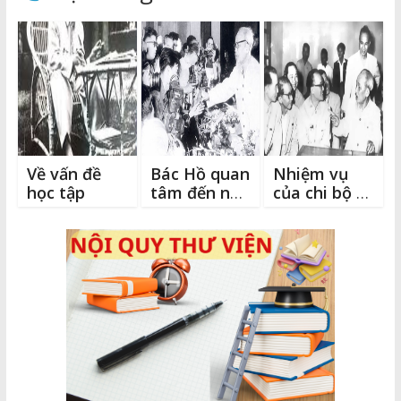
minh họa tuyệt đẹp
o
n
g
qua bộ sách – Thần
o
k
e
thoại vàng
k
r
Về vấn đề
Bác Hồ quan
Nhiệm vụ
học tập
tâm đến nữ
của chi bộ ở
phóng viên
các cơ quan