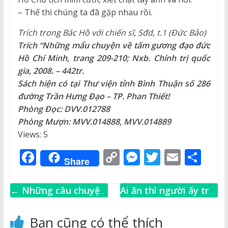
– Thế thì chúng ta đã gặp nhau rồi.
Trích trong Bác Hồ với chiến sĩ, Sđd, t.1 (Đức Bảo)
Trích “Những mẩu chuyện về tấm gương đạo đức
Hồ Chí Minh, trang 209-210; Nxb. Chính trị quốc
gia, 2008. – 442tr.
Sách hiện có tại Thư viện tỉnh Bình Thuận số 286
đường Trần Hưng Đạo – TP. Phan Thiết!
Phòng Đọc: DVV.012788
Phòng Mượn: MVV.014888, MVV.014889
Views: 5
F
C
M
T
E
S
Share
a
o
e
w
m
h
c
p
ss
it
ai
ar
←
Những câu chuyện
Ai ăn thì người ấy trả
e
y
e
te
l
e
kỳ vĩ của Thần thoại
tiền
→
b
Li
n
r
Hy Lạp cùng tranh
Bạn cũng có thể thích