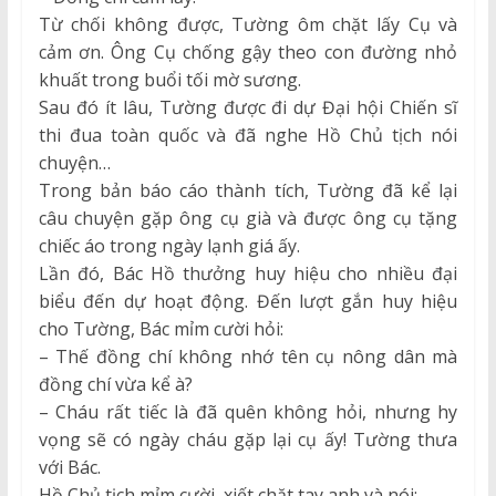
Từ chối không được, Tường ôm chặt lấy Cụ và
cảm ơn. Ông Cụ chống gậy theo con đường nhỏ
khuất trong buổi tối mờ sương.
Sau đó ít lâu, Tường được đi dự Đại hội Chiến sĩ
thi đua toàn quốc và đã nghe Hồ Chủ tịch nói
chuyện…
Trong bản báo cáo thành tích, Tường đã kể lại
câu chuyện gặp ông cụ già và được ông cụ tặng
chiếc áo trong ngày lạnh giá ấy.
Lần đó, Bác Hồ thưởng huy hiệu cho nhiều đại
biểu đến dự hoạt động. Đến lượt gắn huy hiệu
cho Tường, Bác mỉm cười hỏi:
– Thế đồng chí không nhớ tên cụ nông dân mà
đồng chí vừa kể à?
– Cháu rất tiếc là đã quên không hỏi, nhưng hy
vọng sẽ có ngày cháu gặp lại cụ ấy! Tường thưa
với Bác.
Hồ Chủ tịch mỉm cười, xiết chặt tay anh và nói: