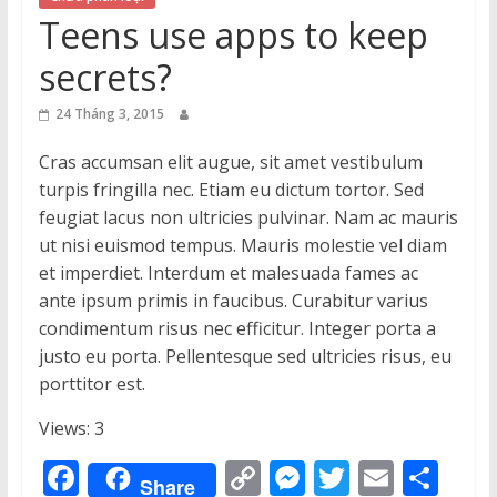
Thuận
Teens use apps to keep
Cổng
secrets?
Vào
Tri
24 Tháng 3, 2015
Thức
Cras accumsan elit augue, sit amet vestibulum
turpis fringilla nec. Etiam eu dictum tortor. Sed
feugiat lacus non ultricies pulvinar. Nam ac mauris
ut nisi euismod tempus. Mauris molestie vel diam
et imperdiet. Interdum et malesuada fames ac
ante ipsum primis in faucibus. Curabitur varius
condimentum risus nec efficitur. Integer porta a
justo eu porta. Pellentesque sed ultricies risus, eu
porttitor est.
Views: 3
F
C
M
T
E
S
Share