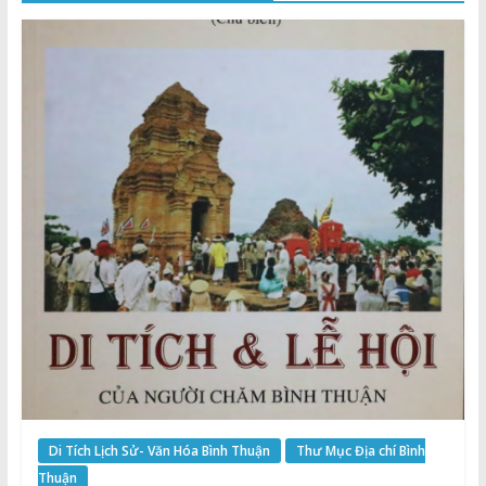
Thuận
Cổng
Vào
Tri
Thức
Di Tích Lịch Sử- Văn Hóa Bình Thuận
Thư Mục Địa chí Bình
Thuận