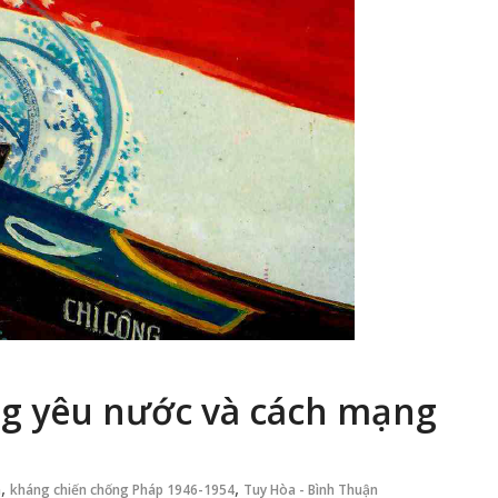
ng yêu nước và cách mạng
,
,
n
kháng chiến chống Pháp 1946-1954
Tuy Hòa - Bình Thuận