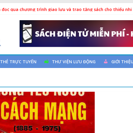
ả
 đọc qua chương trình giao lưu và trao tặng sách cho thiếu nhi
 Ngày thành lập Công đoàn Việt Nam (28/7/1929 – 28/7/2026)
y cơ đột quỵ não và dự phòng
 THẺ TRỰC TUYẾN
THƯ VIỆN LƯU ĐỘNG
GIỚI THIỆ