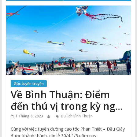
Thuận
Cổng
Vào
Tri
Thức
Góc tuyên truyền
Về Bình Thuận: Điểm
đến thú vị trong kỳ nghỉ
lễ
1 Tháng 6, 2023
Du lịch Bình Thuận
Cùng với việc tuyến đường cao tốc Phan Thiết – Dầu Giây
được khánh thành, dịp lễ 30/4-1/5 năm nay