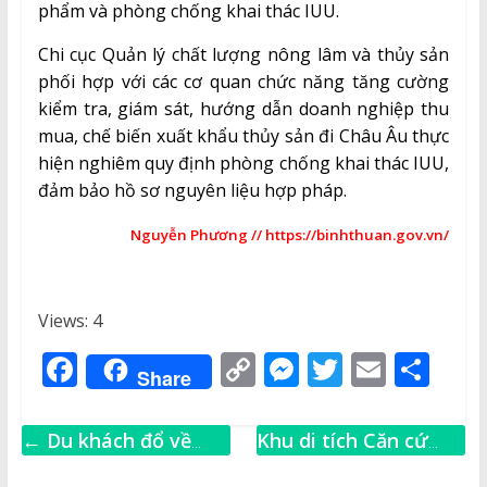
phẩm và phòng chống khai thác IUU.
Chi cục Quản lý chất lượng nông lâm và thủy sản
phối hợp với các cơ quan chức năng tăng cường
kiểm tra, giám sát, hướng dẫn doanh nghiệp thu
mua, chế biến xuất khẩu thủy sản đi Châu Âu thực
hiện nghiêm quy định phòng chống khai thác IUU,
đảm bảo hồ sơ nguyên liệu hợp pháp.
Nguyễn Phương // https://binhthuan.gov.vn/
Views: 4
F
C
M
T
E
S
Share
a
o
e
w
m
h
c
p
ss
it
ai
ar
←
Du khách đổ về
Khu di tích Căn cứ
e
y
e
te
l
e
Phan Thiết dịp lễ 2/9
Tỉnh ủy Bình Thuận: