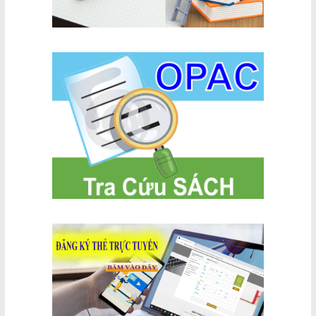
nghĩa Việt
Nam và
nước Cộng
hòa Nhân
dân
Campuchia