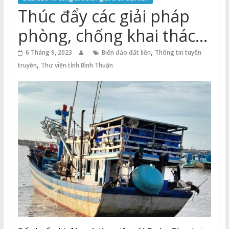
Thuận
Thúc đẩy các giải pháp
Cổng
phòng, chống khai thác
Vào
IUU trên địa bàn tỉnh
,
Tri
6 Tháng 9, 2023
Biển đảo đất liền
Thông tin tuyên
,
Thức
truyền
Thư viện tỉnh Bình Thuận