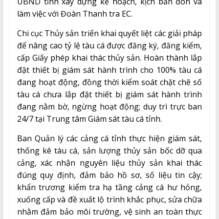
UBND tỉnh xây dựng kế hoạch, kịch bản đón và
làm việc với Đoàn Thanh tra EC.
Chi cục Thủy sản triển khai quyết liệt các giải pháp
để nâng cao tỷ lệ tàu cá được đăng ký, đăng kiểm,
cấp Giấy phép khai thác thủy sản. Hoàn thành lắp
đặt thiết bị giám sát hành trình cho 100% tàu cá
đang hoạt động, đồng thời kiểm soát chặt chẽ số
tàu cá chưa lắp đặt thiết bị giám sát hành trình
đang nằm bờ, ngừng hoạt động; duy trì trực ban
24/7 tại Trung tâm Giám sát tàu cá tỉnh.
Ban Quản lý các cảng cá tỉnh thực hiện giám sát,
thống kê tàu cá, sản lượng thủy sản bốc dỡ qua
cảng, xác nhận nguyên liệu thủy sản khai thác
đúng quy định, đảm bảo hồ sơ, số liệu tin cậy;
khẩn trương kiểm tra hạ tầng cảng cá hư hỏng,
xuống cấp và đề xuất lộ trình khắc phục, sửa chữa
nhằm đảm bảo môi trường, vệ sinh an toàn thực