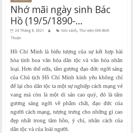
Thuận
Nhớ mãi ngày sinh Bác
Cổng
Hồ (19/5/1890-
Vào
19/5/2020)
,
Tri
24 Tháng 8, 2021
Góc sách
Thư viện tỉnh Bình
Thức
Thuận
Hồ Chí Minh là biểu tượng của sự kết hợp hài
hòa tinh hoa văn hóa dân tộc và văn hóa nhân
loại. Hơn thế nữa, tấm gương đạo đức ngời sáng
của Chủ tịch Hồ Chí Minh kính yêu không chỉ
để lại cho dân tộc ta một sự nghiệp cách mạng vẻ
vang mà còn là một di sản cao quý, đó là tấm
gương sáng ngời về phẩm chất, đạo đức của
người cách mạng, tượng trưng cho những gì cao
đẹp nhất trong tâm hồn, ý chí, nhân cách của
dân tộc và của loài người.