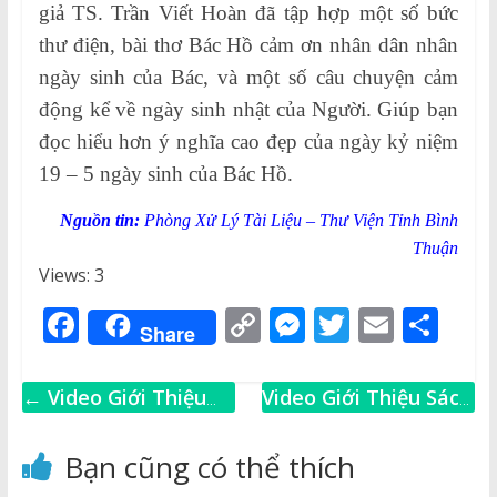
giả TS. Trần Viết Hoàn đã tập hợp một số bức
thư điện, bài thơ Bác Hồ cảm ơn nhân dân nhân
ngày sinh của Bác, và một số câu chuyện cảm
động kể về ngày sinh nhật của Người. Giúp bạn
đọc hiểu hơn ý nghĩa cao đẹp của ngày kỷ niệm
19 – 5 ngày sinh của Bác Hồ.
Nguồn tin:
Phòng Xử Lý Tài Liệu – Thư Viện Tỉnh Bình
Thuận
Views: 3
F
C
M
T
E
S
Share
a
o
e
w
m
h
c
p
ss
it
ai
ar
←
Video Giới Thiệu
Video Giới Thiệu Sách
e
y
e
te
l
e
Sách – Kỹ thuật sản
– Tuyển tập những
b
Li
n
r
xuất nông thủy sản
tác phẩm văn học
Bạn cũng có thể thích
theo mô hình phân
Việt Nam gắn liền với