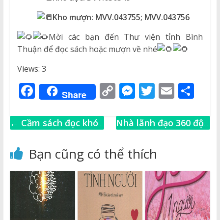
Kho mượn:
MVV.043755;
MVV.043756
Mời các bạn đến Thư viện tỉnh Bình
Thuận để đọc sách hoặc mượn về nhé
Views: 3
F
C
M
T
E
S
Share
a
o
e
w
m
h
c
p
ss
it
ai
ar
←
Cầm sách đọc khó
Nhà lãnh đạo 360 độ
e
y
e
te
l
e
hơn cầm điện thoại
→
b
Li
n
r
lướt TikTok
Bạn cũng có thể thích
o
n
g
o
k
e
k
r