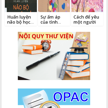
Huấn luyện
Sự ấm áp
Cách để yêu
não bộ học
của tình
một người
siêu tốc
người