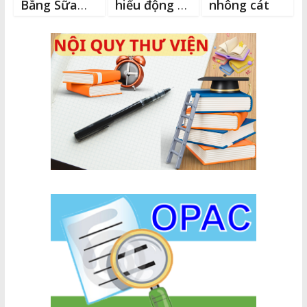
Bằng Sữa
hiếu động ở
nhông cát
Mẹ
trẻ em