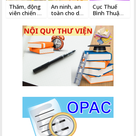
Thăm, động
An ninh, an
Cục Thuế
viên chiến sĩ
toàn cho du
Bình Thuận
Mùa hè
khách dịp Lễ
tổ chức tuần
xanh trên
Quốc khánh
hỗ trợ người
đảo Phú Quý
2/9
nộp thuế gia
hạn nộp
thuế