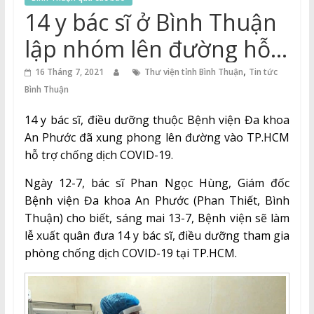
Thuận
14 y bác sĩ ở Bình Thuận
Cổng
lập nhóm lên đường hỗ
Vào
trợ TP.HCM
,
Tri
16 Tháng 7, 2021
Thư viện tỉnh Bình Thuận
Tin tức
Thức
Bình Thuận
14 y bác sĩ, điều dưỡng thuộc Bệnh viện Đa khoa
An Phước đã xung phong lên đường vào TP.HCM
hỗ trợ chống dịch COVID-19.
Ngày 12-7, bác sĩ Phan Ngọc Hùng, Giám đốc
Bệnh viện Đa khoa An Phước (Phan Thiết, Bình
Thuận) cho biết, sáng mai 13-7, Bệnh viện sẽ làm
lễ xuất quân đưa 14 y bác sĩ, điều dưỡng tham gia
phòng chống dịch COVID-19 tại TP.HCM.