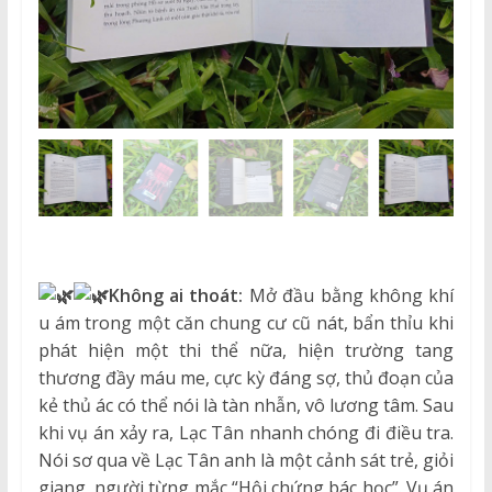
Không ai thoát:
Mở đầu bằng không khí
u ám trong một căn chung cư cũ nát, bẩn thỉu khi
phát hiện một thi thể nữa, hiện trường tang
thương đầy máu me, cực kỳ đáng sợ, thủ đoạn của
kẻ thủ ác có thể nói là tàn nhẫn, vô lương tâm. Sau
khi vụ án xảy ra, Lạc Tân nhanh chóng đi điều tra.
Nói sơ qua về Lạc Tân anh là một cảnh sát trẻ, giỏi
giang, người từng mắc “Hội chứng bác học”. Vụ án