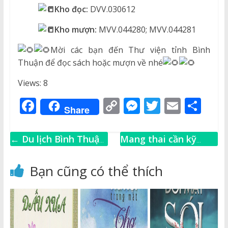
Kho đọc:
DVV.030612
Kho mượn:
MVV.044280; MVV.044281
Mời các bạn đến Thư viện tỉnh Bình
Thuận để đọc sách hoặc mượn về nhé
Views: 8
F
C
M
T
E
S
Share
a
o
e
w
m
h
c
p
ss
it
ai
ar
←
Du lịch Bình Thuận
Mang thai cần kỹ
e
y
e
te
l
e
như “nàng công chúa
lưỡng không qua loa
b
Li
n
r
vừa tỉnh giấc”
→
Bạn cũng có thể thích
o
n
g
o
k
e
k
r