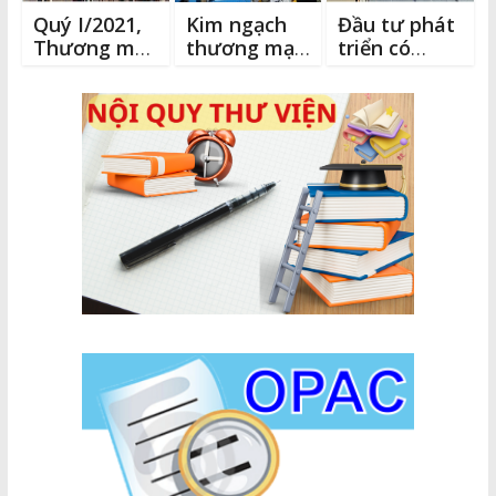
Quý I/2021,
Kim ngạch
Đầu tư phát
Thương mại
thương mại
triển có
song
Việt Nam –
trọng điểm
phương Việt
Mỹ vượt
hệ thống
Nam – Ấn
mức 50 tỉ đô
đường ven
Độ đạt 3,3
la trong 6
biển
tỷ, tăng 34%
tháng đầu
năm