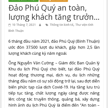
Thuận
Đảo Phú Quý an toàn,
Cổng
lượng khách tăng trưởng
Vào
mạnh
,
Tri
10 Tháng 7, 2021
Thông tin kinh tế
Thư viện tỉnh
Thức
Bình Thuận
6 tháng đầu năm 2021, đảo Phú Quý (Bình Thuận)
ước đón 37.500 lượt du khách, gấp hơn 2,5 lần
lượng khách cùng kỳ năm ngoái.
Ông Nguyễn Văn Cường – Giám đốc Ban Quản lý
Khu du lịch Phú Quý cho biết, tại đảo Phú Quý
hoạt động thương mại, dịch vụ, du lịch những
tháng đầu năm có sự sôi động trở lại, sau đợt diễn
biến phức tạp của dịch Covid-19. Hạ tầng lưu trú
tiếp tục tăng, chất lượng ngày càng được nâng
lên; công tác truyền thông, quảng bá, xây dựng
hình ảnh du lịch Phú Quý là điểm đến “An toàn –