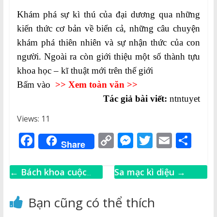
Khám phá sự kì thú của đại dương qua những
kiến thức cơ bản về biển cả, những câu chuyện
khám phá thiên nhiên và sự nhận thức của con
người. Ngoài ra còn giới thiệu một số thành tựu
khoa học – kĩ thuật mới trên thế giới
Bấm vào
>> Xem toàn văn >>
Tác giả bài viết:
ntntuyet
Views: 11
F
C
M
T
E
S
Share
a
o
e
w
m
h
c
p
ss
it
ai
ar
←
Bách khoa cuộc
Sa mạc kì diệu
→
e
y
e
te
l
e
sống
b
Li
n
r
Bạn cũng có thể thích