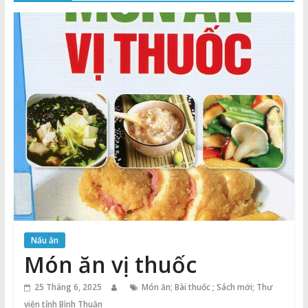
Thuận
Cổng
Vào
Tri
Thức
Nấu ăn
Món ăn vị thuốc
25 Tháng 6, 2025
Món ăn; Bài thuốc ; Sách mới; Thư
viện tỉnh Bình Thuận