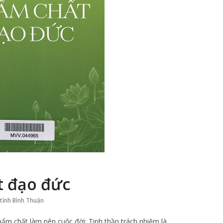
t đạo đức
tỉnh Bình Thuận
m chất làm nên cuộc đời; Tinh thần trách nhiệm là