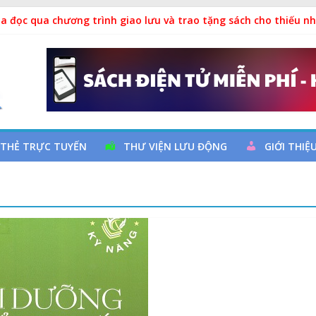
a đọc qua chương trình giao lưu và trao tặng sách cho thiếu nh
m Ngày thành lập Công đoàn Việt Nam (28/7/1929 – 28/7/2026)
uy cơ đột quỵ não và dự phòng
hả
 THẺ TRỰC TUYẾN
THƯ VIỆN LƯU ĐỘNG
GIỚI THIỆ