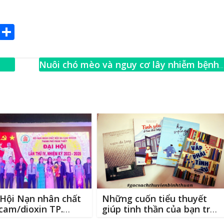
E
S
m
h
ai
ar
Nuôi chó mèo và nguy cơ lây nhiễm bệnh
e
từ chó mèo
→
 Hội Nạn nhân chất
Những cuốn tiểu thuyết
cam/dioxin TP.
giúp tinh thần của bạn trở
iết lần thứ IV,
nên nhẹ nhàng, phóng