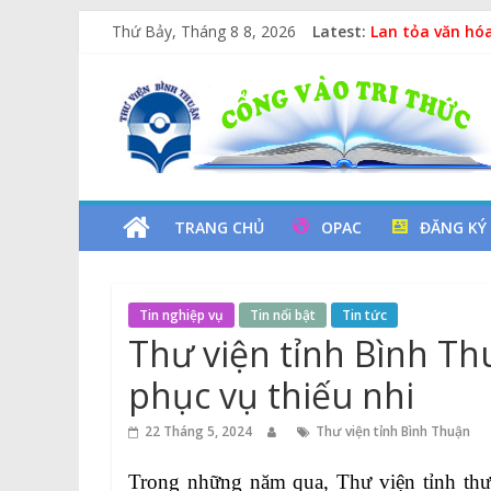
Skip
Thứ Bảy, Tháng 8 8, 2026
Latest:
Lan tỏa văn hóa
to
Kỷ niệm 97 năm
content
Thư
Xe Lu Và Xe Ca
Các yếu tố ngu
Vịt Con Cẩu Th
Viện
Tỉnh
TRANG CHỦ
OPAC
ĐĂNG KÝ
Bình
Tin nghiệp vụ
Tin nổi bật
Tin tức
Thuận
Thư viện tỉnh Bình Th
phục vụ thiếu nhi
Cổng
Vào
22 Tháng 5, 2024
Thư viện tỉnh Bình Thuận
Tri
Thức
Trong những năm qua, Thư viện tỉnh thườ