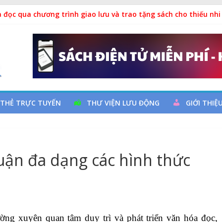
 đọc qua chương trình giao lưu và trao tặng sách cho thiếu nhi
 Ngày thành lập Công đoàn Việt Nam (28/7/1929 – 28/7/2026)
y cơ đột quỵ não và dự phòng
ả
 THẺ TRỰC TUYẾN
THƯ VIỆN LƯU ĐỘNG
GIỚI THIỆ
uận đa dạng các hình thức
ng xuyên quan tâm duy trì và phát triển văn hóa đọc,