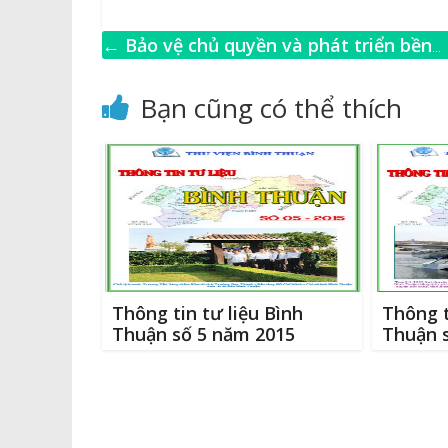
a
o
e
w
c
p
ss
it
←
Bảo vệ chủ quyền và phát triển bền
e
y
e
te
l
vững Biển, Đảo Việt Nam
b
Li
n
r
Bạn cũng có thể thích
o
n
g
o
k
e
k
r
Thông tin tư liệu Bình
Thông t
Thuận số 5 năm 2015
Thuận 