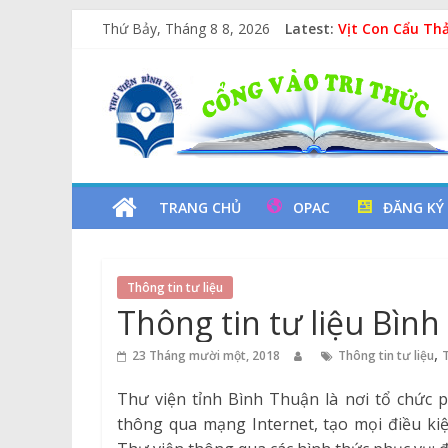
Skip
Thứ Bảy, Tháng 8 8, 2026
Latest:
Vịt Con Cẩu Th
to
Lan tỏa văn hóa
content
Thư
Kỷ niệm 97 năm
Xe Lu Và Xe Ca
Các yếu tố ngu
Viện
Tỉnh
TRANG CHỦ
OPAC
ĐĂNG KÝ
Bình
Thông tin tư liệu
Thuận
Thông tin tư liệu Bìn
Cổng
,
23 Tháng mười một, 2018
Thông tin tư liệu
T
Vào
Thư viện tỉnh Bình Thuận là nơi tổ chức 
Tri
thông qua mạng Internet, tạo mọi điều kiệ
Thức