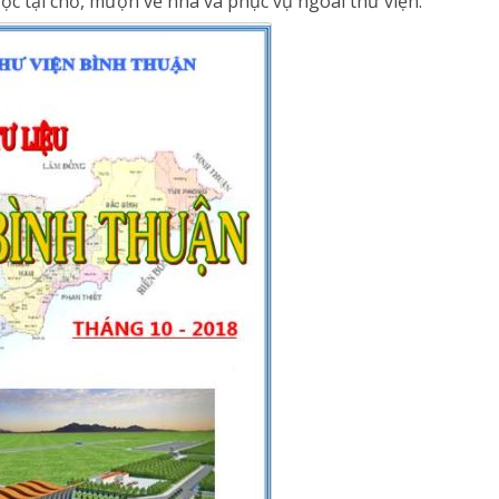
ọc tại chỗ, mượn về nhà và phục vụ ngoài thư viện.