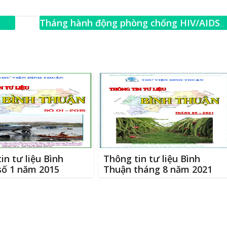
m
h
ai
ar
Tháng hành động phòng chống HIV/AIDS
e
→
in tư liệu Bình
Thông tin tư liệu Bình
số 1 năm 2015
Thuận tháng 8 năm 2021