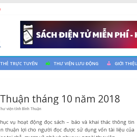
ả
 đọc qua chương trình giao lưu và trao tặng sách cho thiếu nhi
 Ngày thành lập Công đoàn Việt Nam (28/7/1929 – 28/7/2026)
y cơ đột quỵ não và dự phòng
 THẺ TRỰC TUYẾN
THƯ VIỆN LƯU ĐỘNG
GIỚI THIỆ
h Thuận tháng 10 năm 2018
hư viện tỉnh Bình Thuận
phục vụ hoạt động đọc sách – báo và khai thác thông tin
n thuận lợi cho người đọc được sử dụng vốn tài liệu của