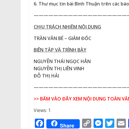
6. Thư mục
tin bài Bình Thuận trên các báo
———————————————————
CHỊU TRÁCH NHIỆM NỘI DUNG
TRẦN VĂN BÉ – GIÁM ĐỐC
BIÊN TẬP VÀ TRÌNH BÀY
NGUYỄN THÁI NGỌC HÂN
NGUYỄN THỊ LIÊN VINH
ĐỖ THỊ HẢI
———————————————————
>> BẤM VÀO ĐÂY XEM NỘI DUNG TOÀN VĂ
Views: 1
F
C
M
T
Share