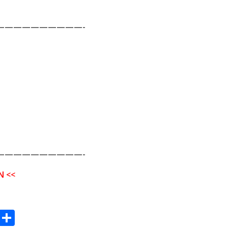
——————————-
——————————-
N <<
E
S