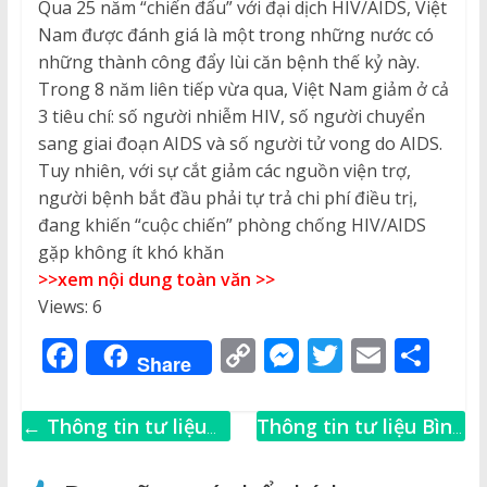
Qua 25 năm “chiến đấu” với đại dịch HIV/AIDS, Việt
Nam được đánh giá là một trong những nước có
những thành công đẩy lùi căn bệnh thế kỷ này.
Trong 8 năm liên tiếp vừa qua, Việt Nam giảm ở cả
3 tiêu chí: số người nhiễm HIV, số người chuyển
sang giai đoạn AIDS và số người tử vong do AIDS.
Tuy nhiên, với sự cắt giảm các nguồn viện trợ,
người bệnh bắt đầu phải tự trả chi phí điều trị,
đang khiến “cuộc chiến” phòng chống HIV/AIDS
gặp không ít khó khăn
>>xem nội dung toàn văn >>
Views: 6
F
C
M
T
E
S
Share
a
o
e
w
m
h
c
p
ss
it
ai
ar
←
Thông tin tư liệu
Thông tin tư liệu Bình
e
y
e
te
l
e
Bình Thuận tháng 10
Thuận tháng 11 năm