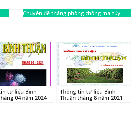
m
h
ai
ar
Chuyên đề tháng phòng chống ma túy
e
năm 2016
→
in tư liệu Bình
Thông tin tư liệu Bình
tháng 04 năm 2024
Thuận tháng 8 năm 2021