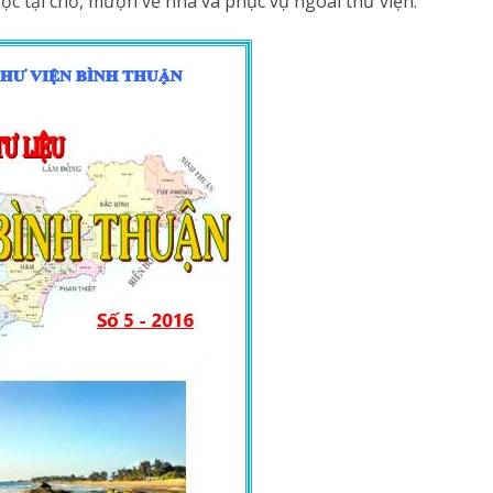
ọc tại chỗ, mượn về nhà và phục vụ ngoài thư viện.