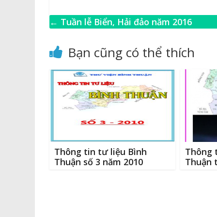
a
o
e
w
c
p
ss
it
←
Tuần lễ Biển, Hải đảo năm 2016
e
y
e
te
l
b
Li
n
r
Bạn cũng có thể thích
o
n
g
o
k
e
k
r
Thông tin tư liệu Bình
Thông t
Thuận số 3 năm 2010
Thuận 