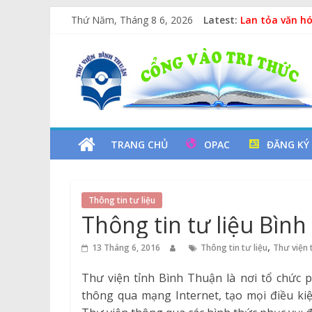
Vịt Con Cẩu T
Skip
Thứ Năm, Tháng 8 6, 2026
Latest:
Lan tỏa văn hó
to
Kỷ niệm 97 nă
content
Thư
Chuyên đề sác
Các yếu tố ng
Viện
Tỉnh
TRANG CHỦ
OPAC
ĐĂNG KÝ
Bình
Thông tin tư liệu
Thuận
Thông tin tư liệu Bìn
Cổng
,
13 Tháng 6, 2016
Thông tin tư liệu
Thư viện 
Vào
Thư viện tỉnh Bình Thuận là nơi tổ chức 
Tri
thông qua mạng Internet, tạo mọi điều kiệ
Thức