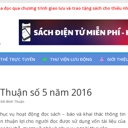
hả
a đọc qua chương trình giao lưu và trao tặng sách cho thiếu nh
m Ngày thành lập Công đoàn Việt Nam (28/7/1929 – 28/7/2026)
h: “Uống nước nhớ nguồn”
uy cơ đột quỵ não và dự phòng
 THẺ TRỰC TUYẾN
THƯ VIỆN LƯU ĐỘNG
GIỚI THIỆ
h Thuận số 5 năm 2016
tỉnh Bình Thuận
phục vụ hoạt động đọc sách – báo và khai thác thông tin
n thuận lợi cho người đọc được sử dụng vốn tài liệu của