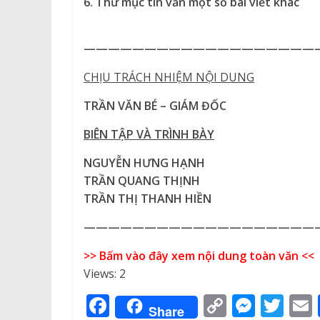
6. Thư mục
tin vắn
một số bài viết khác
———————————————————
CHỊU TRÁCH NHIỆM NỘI DUNG
TRẦN VĂN BÉ – GIÁM ĐỐC
BIÊN TẬP VÀ TRÌNH BÀY
NGUYỄN HƯNG HẠNH
TRẦN QUANG THỊNH
TRẦN THỊ THANH HIỀN
———————————————————
>> Bấm vào đây xem nội dung toàn văn <<
Views: 2
F
C
M
T
Share