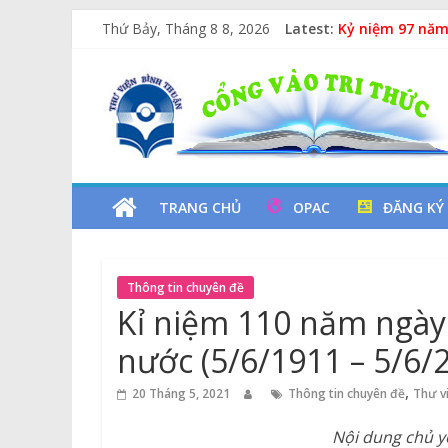
Skip
Thứ Bảy, Tháng 8 8, 2026
Latest:
Kỷ niệm 97 năm
to
Xe Lu Và Xe Ca
content
Thư
Các yếu tố ngu
Vịt Con Cẩu Th
Lan tỏa văn hóa
Viện
Tỉnh
TRANG CHỦ
OPAC
ĐĂNG KÝ
Bình
Thông tin chuyên đề
Thuận
Kỉ niệm 110 năm ngày
nước (5/6/1911 – 5/6/
Cổng
Vào
,
20 Tháng 5, 2021
Thông tin chuyên đề
Thư v
Tri
Thức
Nội dung chủ y