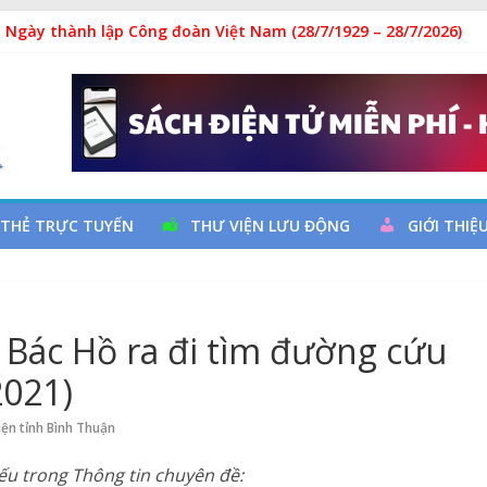
 Ngày thành lập Công đoàn Việt Nam (28/7/1929 – 28/7/2026)
y cơ đột quỵ não và dự phòng
ả
 đọc qua chương trình giao lưu và trao tặng sách cho thiếu nhi
 THẺ TRỰC TUYẾN
THƯ VIỆN LƯU ĐỘNG
GIỚI THIỆ
 Bác Hồ ra đi tìm đường cứu
2021)
iện tỉnh Bình Thuận
ếu trong Thông tin chuyên đề: