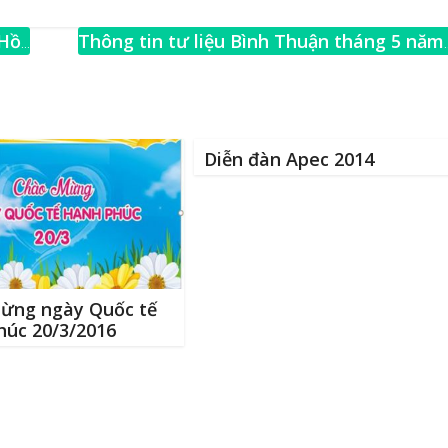
m
h
ai
ar
 Hồ
Thông tin tư liệu Bình Thuận tháng 5 năm
e
2021
→
Diễn đàn Apec 2014
ừng ngày Quốc tế
húc 20/3/2016