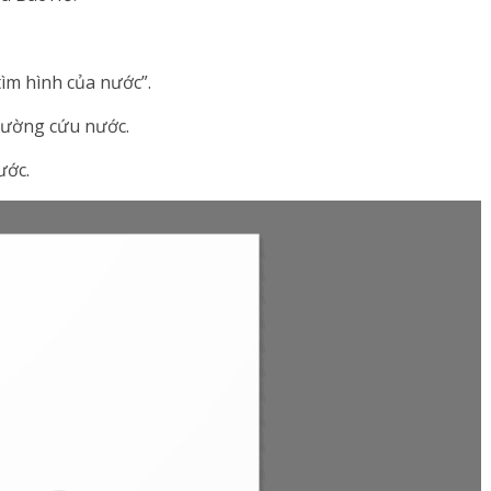
tìm hình của nước”.
 đường cứu nước.
ước.