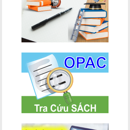
chiến dịch
TCĐLCL
2030, tầm
Hồ Chí Minh
hàng hoá
nhìn đến
năm 2050
(cập nhật)