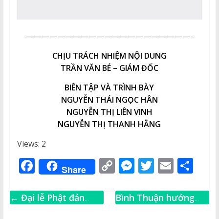
—————————————————————-
CHỊU TRÁCH NHIỆM NỘI DUNG
TRẦN VĂN BÉ – GIÁM ĐỐC
BIÊN TẬP VÀ TRÌNH BÀY
NGUYỄN THÁI NGỌC HÂN
NGUYỄN THỊ LIÊN VINH
NGUYỄN THỊ THANH HẰNG
Views: 2
F
C
M
T
E
S
Share
a
o
e
w
m
h
c
p
ss
it
ai
ar
←
Đại lễ Phật đản
Bình Thuận hưởng
e
y
e
te
l
e
Phật lịch 2567 –
ứng Tuần lễ Biển và