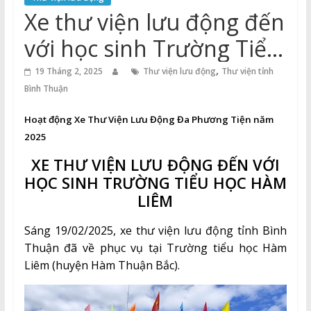
Thuận
Xe thư viện lưu động đến
Cổng
với học sinh Trường Tiểu
Vào
học Hàm Liêm
,
Tri
19 Tháng 2, 2025
Thư viện lưu động
Thư viện tỉnh
Thức
Bình Thuận
Hoạt động Xe Thư Viện Lưu Động Đa Phương Tiện năm
2025
XE THƯ VIỆN LƯU ĐỘNG ĐẾN VỚI
HỌC SINH TRƯỜNG TIỂU HỌC HÀM
LIÊM
Sáng 19/02/2025, xe thư viện lưu động tỉnh Bình
Thuận đã về phục vụ tại Trường tiểu học Hàm
Liêm (huyện Hàm Thuận Bắc).