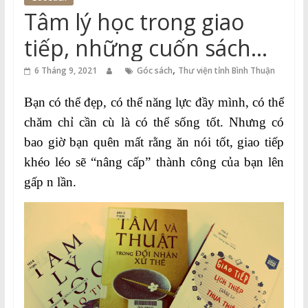
Thuận
Tâm lý học trong giao
Cổng
tiếp, những cuốn sách
Vào
hay bạn nên đọc một lần
,
Tri
6 Tháng 9, 2021
Góc sách
Thư viện tỉnh Bình Thuận
Thức
Bạn có thể đẹp, có thể năng lực đầy mình, có thể
chăm chỉ cần cù là có thể sống tốt. Nhưng có
bao giờ bạn quên mất rằng ăn nói tốt, giao tiếp
khéo léo sẽ “nâng cấp” thành công của bạn lên
gấp n lần.