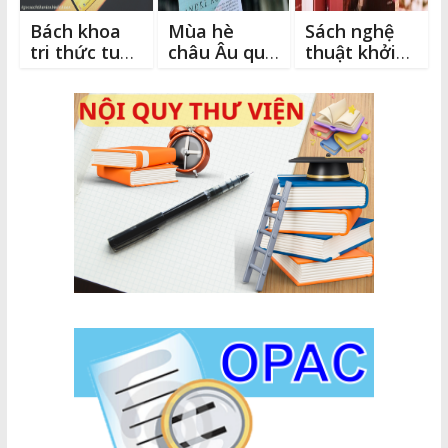
Bách khoa
Mùa hè
Sách nghệ
tri thức tuổi
châu Âu qua
thuật khởi
trẻ 10 vạn
những trang
sắc
câu hỏi vì
sách
sao bạn nên
biết