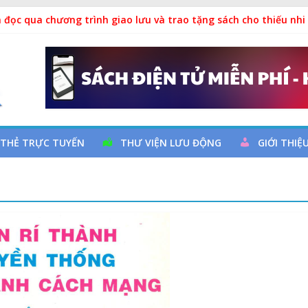
 đọc qua chương trình giao lưu và trao tặng sách cho thiếu nhi
 Ngày thành lập Công đoàn Việt Nam (28/7/1929 – 28/7/2026)
y cơ đột quỵ não và dự phòng
ả
 THẺ TRỰC TUYẾN
THƯ VIỆN LƯU ĐỘNG
GIỚI THIỆ