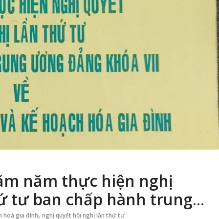
ăm năm thực hiện nghị
hứ tư ban chấp hành trung
ề chính sách dân số và kế
,
 hoá gia đình
nghị quyết hội nghị lần thứ tư