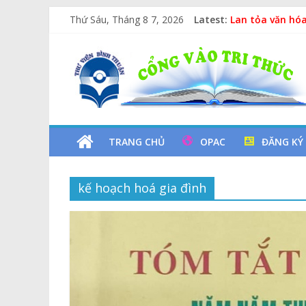
Skip
Thứ Sáu, Tháng 8 7, 2026
Latest:
Lan tỏa văn hóa
to
Kỷ niệm 97 năm
content
Thư
Xe Lu Và Xe Ca
Các yếu tố ngu
Vịt Con Cẩu Th
Viện
Tỉnh
TRANG CHỦ
OPAC
ĐĂNG KÝ
Bình
kế hoạch hoá gia đình
Thuận
Cổng
Vào
Tri
Thức