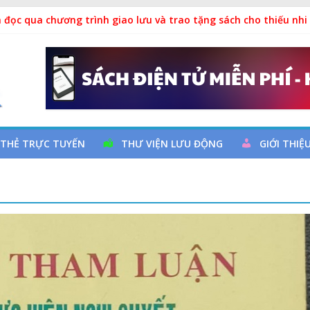
 đọc qua chương trình giao lưu và trao tặng sách cho thiếu nhi
 Ngày thành lập Công đoàn Việt Nam (28/7/1929 – 28/7/2026)
y cơ đột quỵ não và dự phòng
ả
 THẺ TRỰC TUYẾN
THƯ VIỆN LƯU ĐỘNG
GIỚI THIỆ