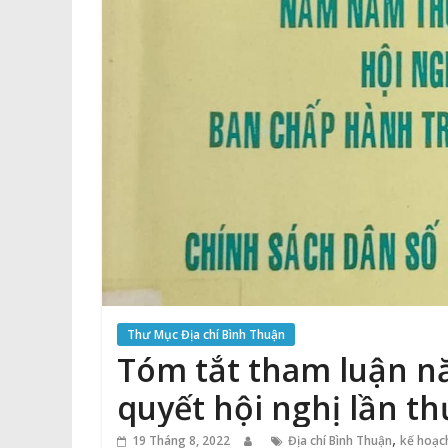
Thư Mục Địa chí Bình Thuận
Tóm tắt tham luận n
quyết hội nghị lần t
ương Đảng khoá VII v
,
19 Tháng 8, 2022
Địa chí Bình Thuận
kế hoạch