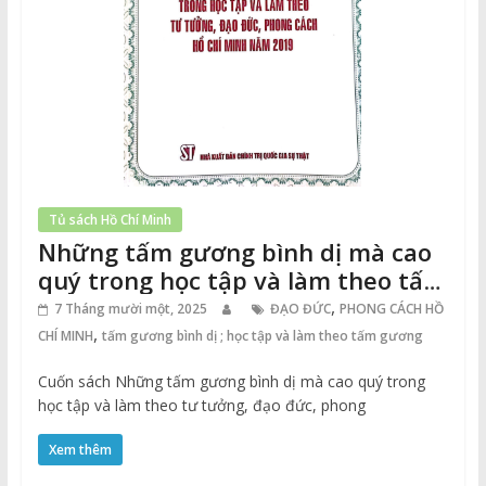
Tủ sách Hồ Chí Minh
Những tấm gương bình dị mà cao
quý trong học tập và làm theo tấm
gương, đạo đức, phong cách Hồ
,
7 Tháng mười một, 2025
ĐẠO ĐỨC
PHONG CÁCH HỒ
Chí Minh năm 2019
,
CHÍ MINH
tấm gương bình dị ; học tập và làm theo tấm gương
Cuốn sách Những tấm gương bình dị mà cao quý trong
học tập và làm theo tư tưởng, đạo đức, phong
Xem thêm