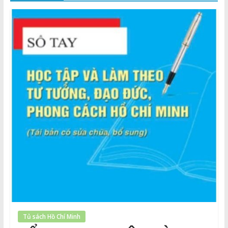
Thuận
Cổng
Vào
Tri
Thức
Tủ sách Hồ Chí Minh