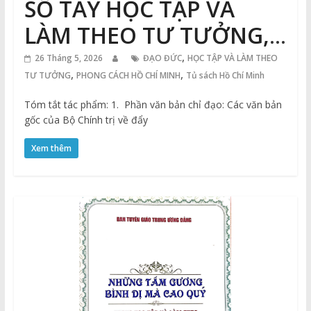
SỔ TAY HỌC TẬP VÀ
LÀM THEO TƯ TƯỞNG,
ĐẠO ĐỨC, PHONG CÁCH
,
26 Tháng 5, 2026
ĐẠO ĐỨC
HỌC TẬP VÀ LÀM THEO
,
,
TƯ TƯỞNG
PHONG CÁCH HỒ CHÍ MINH
Tủ sách Hồ Chí Minh
HỒ CHÍ MINH (Tái bản
Tóm tắt tác phẩm: 1. Phần văn bản chỉ đạo: Các văn bản
có sửa chữa, bổ sung)
gốc của Bộ Chính trị về đẩy
Xem thêm