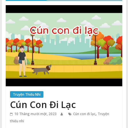
Thuận
Cổng
Vào
Tri
Thức
Truyện Thiếu Nhi
Cún Con Đi Lạc
,
10 Tháng mười một, 2023
Cún con đi lạc
Truyện
thiếu nhi