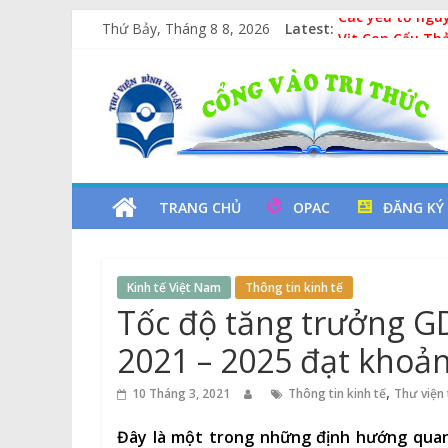
Skip
Thứ Bảy, Tháng 8 8, 2026
Latest:
Các yếu tố ngu
to
Vịt Con Cẩu Th
content
Thư
Lan tỏa văn hóa
Kỷ niệm 97 năm
Xe Lu Và Xe Ca
Viện
Tỉnh
TRANG CHỦ
OPAC
ĐĂNG KÝ
Bình
Kinh tế Việt Nam
Thông tin kinh tế
Thuận
Tốc độ tăng trưởng G
2021 – 2025 đạt khoả
Cổng
Vào
,
10 Tháng 3, 2021
Thông tin kinh tế
Thư viện 
Tri
Thức
Đây là một trong những định hướng quan 