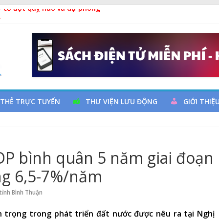
y cơ đột quỵ não và dự phòng
ả
 đọc qua chương trình giao lưu và trao tặng sách cho thiếu nhi
 Ngày thành lập Công đoàn Việt Nam (28/7/1929 – 28/7/2026)
 THẺ TRỰC TUYẾN
THƯ VIỆN LƯU ĐỘNG
GIỚI THIỆ
DP bình quân 5 năm giai đoạn
ng 6,5-7%/năm
tỉnh Bình Thuận
trọng trong phát triển đất nước được nêu ra tại Nghị