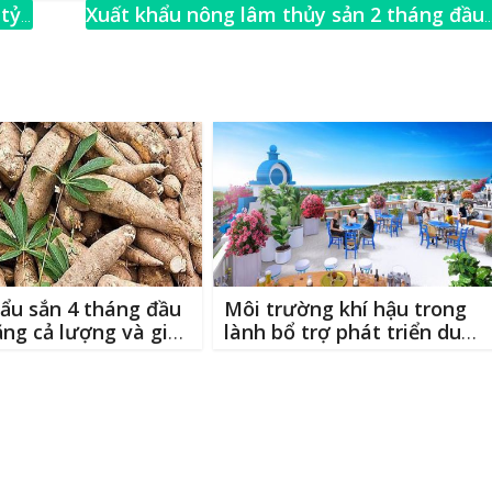
ai
ar
 tỷ
Xuất khẩu nông lâm thủy sản 2 tháng đầu
e
năm đạt trên 6,17 tỷ USD
→
ẩu sắn 4 tháng đầu
Môi trường khí hậu trong
ng cả lượng và giá
lành bổ trợ phát triển du
lịch