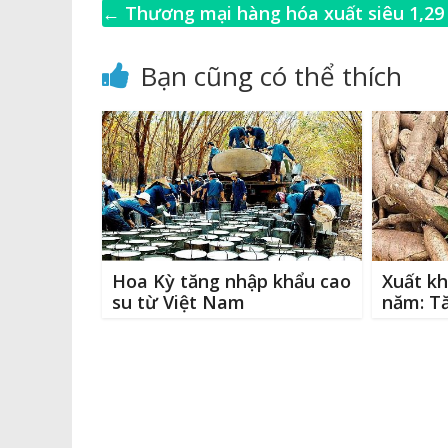
c
p
ss
it
←
Thương mại hàng hóa xuất siêu 1,29
e
y
e
te
l
USD
b
Li
n
r
Bạn cũng có thể thích
o
n
g
o
k
e
k
r
Hoa Kỳ tăng nhập khẩu cao
Xuất kh
su từ Việt Nam
năm: Tă
trị