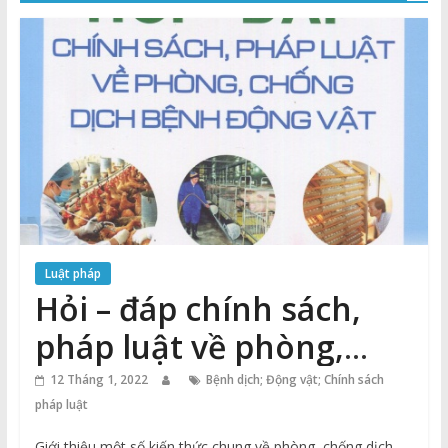
Thuận
Cổng
Vào
Tri
Thức
Luật pháp
Hỏi – đáp chính sách,
pháp luật về phòng,
chống dịch bệnh động
12 Tháng 1, 2022
Bệnh dịch; Động vật; Chính sách
pháp luật
vật
Giới thiệu một số kiến thức chung về phòng, chống dịch